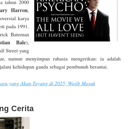
ada tahun 2000
ary Harron
,
oversial karya
bit pada 1991.
trick Bateman
stian Bale
),
ll Street yang
luar, namun menyimpan rahasia mengerikan: ia adalah
jalani kehidupan ganda sebagai pembunuh berantai.
baru yang Akan Tayang di 2025, Wajib Masuk
ng Cerita