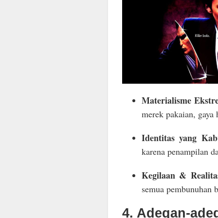
Materialisme Ekstr
merek pakaian, gaya h
Identitas yang Kab
karena penampilan da
Kegilaan & Realita
semua pembunuhan ben
4. Adegan-ade