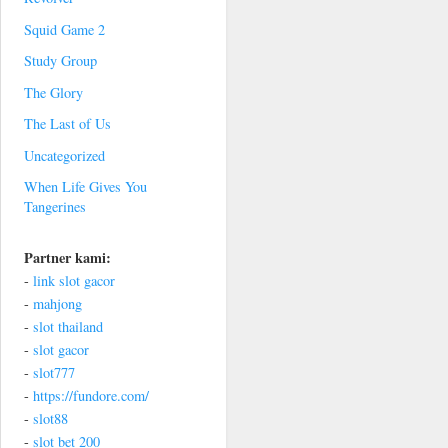
Squid Game 2
Study Group
The Glory
The Last of Us
Uncategorized
When Life Gives You
Tangerines
Partner kami:
-
link slot gacor
-
mahjong
-
slot thailand
-
slot gacor
-
slot777
-
https://fundore.com/
-
slot88
-
slot bet 200