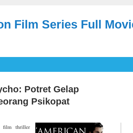
n Film Series Full Movi
cho: Potret Gelap
eorang Psikopat
film thriller