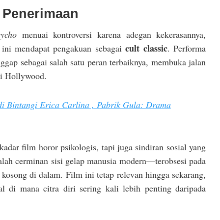
 Penerimaan
ycho
menuai kontroversi karena adegan kekerasannya,
cult classic
m ini mendapat pengakuan sebagai
. Performa
nggap sebagai salah satu peran terbaiknya, membuka jalan
di Hollywood.
di Bintangi Erica Carlina , Pabrik Gula: Drama
adar film horor psikologis, tapi juga sindiran sosial yang
alah cerminan sisi gelap manusia modern—terobsesi pada
kosong di dalam. Film ini tetap relevan hingga sekarang,
al di mana citra diri sering kali lebih penting daripada